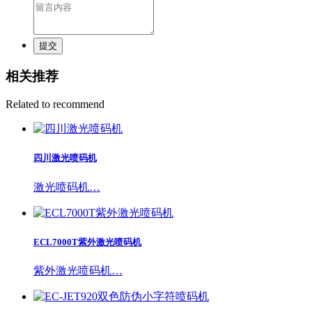
提交
相关推荐
Related to recommend
四川激光喷码机
激光喷码机…
ECL7000T紫外激光喷码机
紫外激光喷码机…