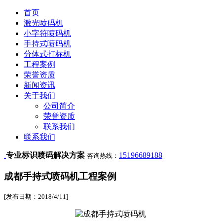
首页
激光喷码机
小字符喷码机
手持式喷码机
分体式打标机
工程案例
荣誉资质
新闻资讯
关于我们
公司简介
荣誉资质
联系我们
联系我们
专业标识喷码解决方案
15196689188
咨询热线：
成都手持式喷码机工程案例
[发布日期：2018/4/11]