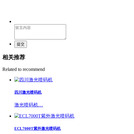
提交
相关推荐
Related to recommend
四川激光喷码机
激光喷码机…
ECL7000T紫外激光喷码机