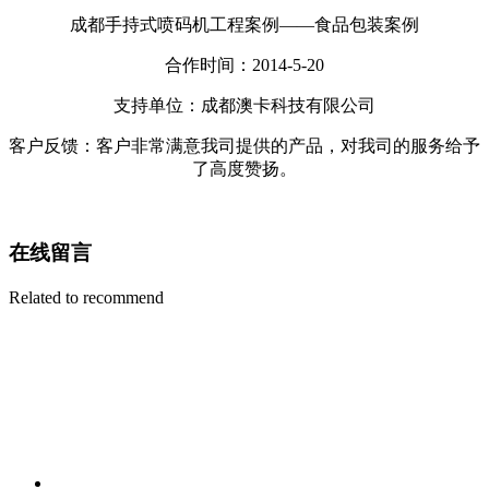
成都手持式喷码机工程案例——食品包装案例
合作时间：2014-5-20
支持单位：成都澳卡科技有限公司
客户反馈：客户非常满意我司提供的产品，对我司的服务给予
了高度赞扬。
在线留言
Related to recommend