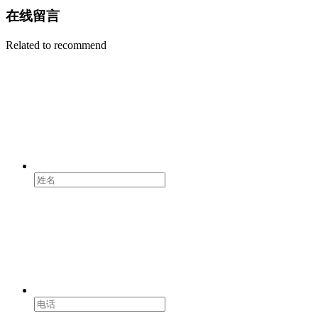
在线留言
Related to recommend