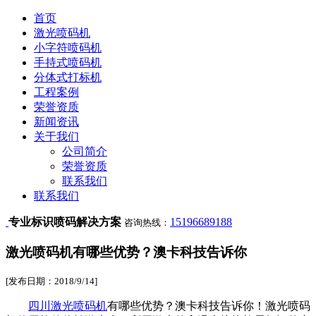
首页
激光喷码机
小字符喷码机
手持式喷码机
分体式打标机
工程案例
荣誉资质
新闻资讯
关于我们
公司简介
荣誉资质
联系我们
联系我们
专业标识喷码解决方案
15196689188
咨询热线：
激光喷码机有哪些优势？澳卡科技告诉你
[发布日期：2018/9/14]
四川激光喷码机
有哪些优势？澳卡科技告诉你！激光喷码