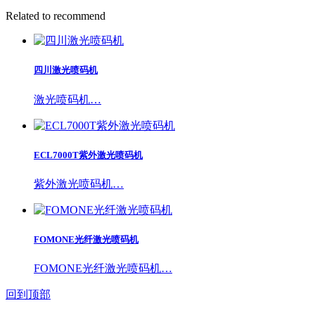
Related to recommend
四川激光喷码机
激光喷码机…
ECL7000T紫外激光喷码机
紫外激光喷码机…
FOMONE光纤激光喷码机
FOMONE光纤激光喷码机…
回到顶部